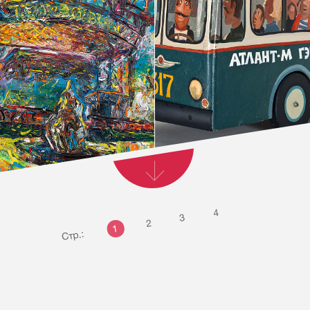
4
3
2
1
Стр.: