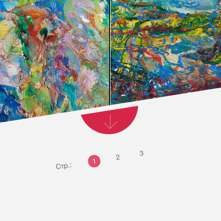
3
2
1
Стр.: